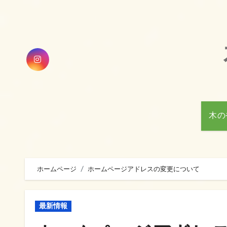
内
容
を
ス
キ
ッ
プ
木の
ホームページ
ホームページアドレスの変更について
最新情報