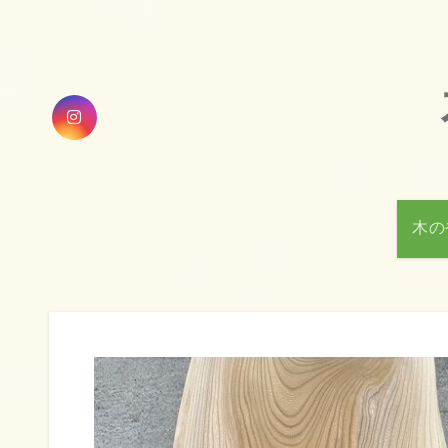
内
容
を
ス
キ
ッ
プ
木の