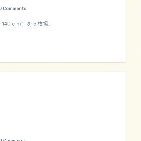
0 Comments
～140ｃｍ）を５枚掲…
。
0 Comments