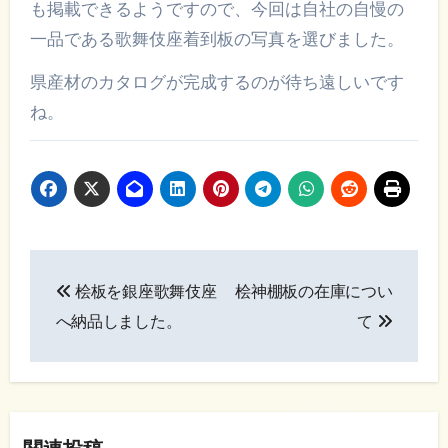
も掲載できるようですので、今回は自社の自慢の
一品である歌舞伎座着到板の写真を選びました。
県産材のカタログが完成するのが待ち遠しいです
ね。
投
桧板を銀座歌舞伎座
桧神棚板の在庫につい
稿
へ納品しました。
て
ナ
ビ
ゲ